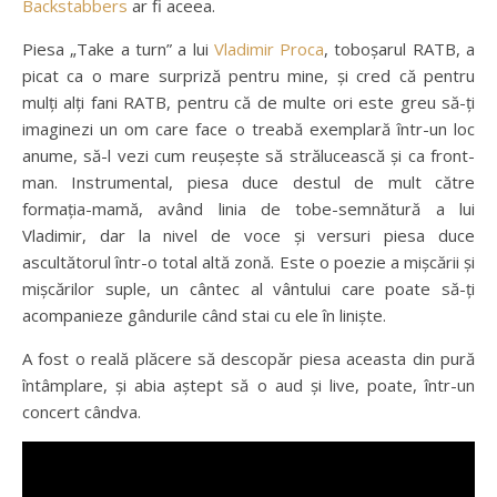
Backstabbers
ar fi aceea.
Piesa „Take a turn” a lui
Vladimir Proca
, toboșarul RATB, a
picat ca o mare surpriză pentru mine, și cred că pentru
mulți alți fani RATB, pentru că de multe ori este greu să-ți
imaginezi un om care face o treabă exemplară într-un loc
anume, să-l vezi cum reușește să strălucească și ca front-
man. Instrumental, piesa duce destul de mult către
formația-mamă, având linia de tobe-semnătură a lui
Vladimir, dar la nivel de voce și versuri piesa duce
ascultătorul într-o total altă zonă. Este o poezie a mișcării și
mișcărilor suple, un cântec al vântului care poate să-ți
acompanieze gândurile când stai cu ele în liniște.
A fost o reală plăcere să descopăr piesa aceasta din pură
întâmplare, și abia aștept să o aud și live, poate, într-un
concert cândva.