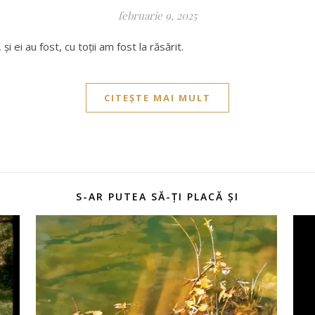
februarie 9, 2025
, și ei au fost, cu toții am fost la răsărit.
CITEȘTE MAI MULT
S-AR PUTEA SĂ-ȚI PLACĂ ȘI