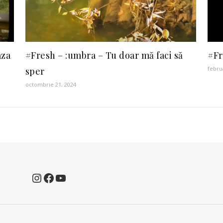
aza
#Fresh – :umbra – Tu doar mă faci să
#Fr
febru
sper
octombrie 21, 2024
Instagram
Facebook
YouTube