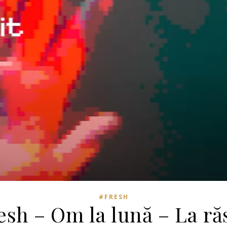
#FRESH
esh – Om la lună – La răs