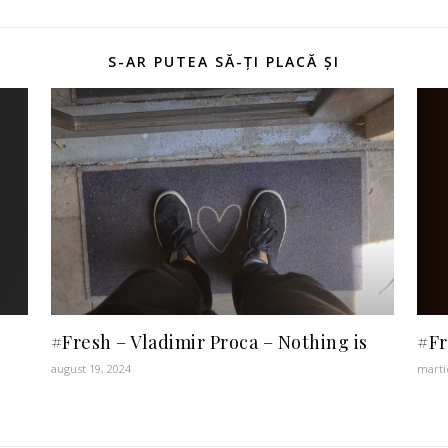
S-AR PUTEA SĂ-ȚI PLACĂ ȘI
#Fresh – Vladimir Proca – Nothing is
#Fr
august 19, 2024
marti