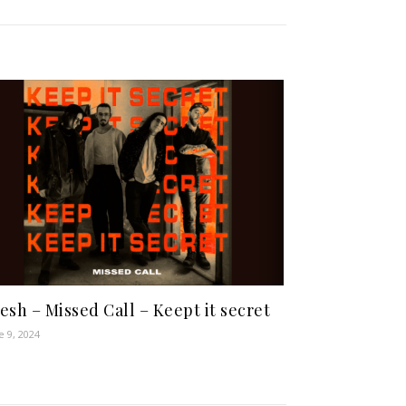
esh – Missed Call – Keept it secret
e 9, 2024