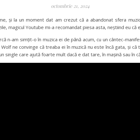
octombrie 21, 2024
me, și la un moment dat am crezut că a abandonat sfera muzical
n zile, magicul Youtube mi-a recomandat piesa asta, neștiind eu că 
că n-am simțit-o în muzica ei de până acum, cu un cântec-manifest 
e Wolf ne convinge că treaba ei în muzică nu este încă gata, și că
 single care ajută foarte mult dacă e dat tare, în mașină sau în cășt