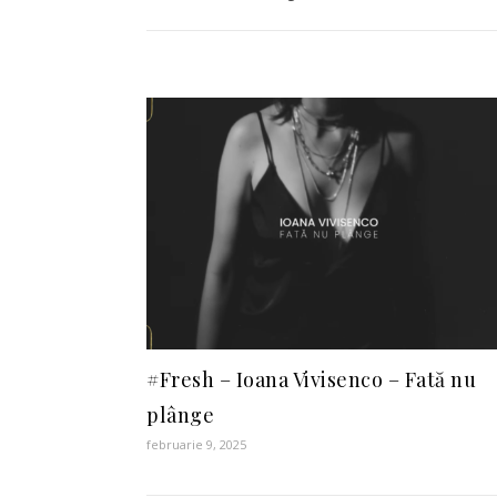
#Fresh – Ioana Vivisenco – Fată nu
plânge
februarie 9, 2025