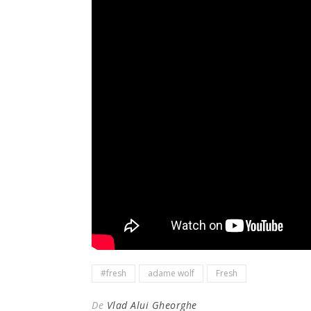
#fresh
adame wolf
Fresh
De
Vlad Alui Gheorghe