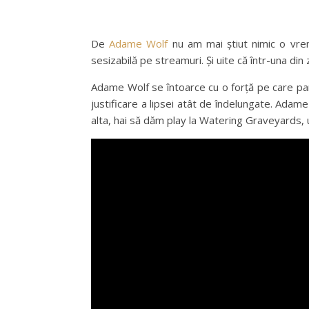
De
Adame Wolf
nu am mai știut nimic o vre
sesizabilă pe streamuri. Și uite că într-una di
Adame Wolf se întoarce cu o forță pe care par
justificare a lipsei atât de îndelungate. Adam
alta, hai să dăm play la Watering Graveyards, un