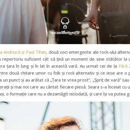
a Andriucă și Paul Tihan
, două voci emergente ale rock-ului alter
un repertoriu suficient cât să țină un moment de sine stătător la 
ra țara în lung și în lat în această vară. Au urmat cei de la
Fără 
ntre două chitare umor cu folk și rock alternativ și ce iese are 
a un punct și au arătat că „Țara te vrea prost”, „Șpriț de vară” sau
rații și mai noi care au cântat fiecare piesă. Seara s-a înceiat cu
i, o formație care nu a dezamăgit niciodată, și care își va putea găs