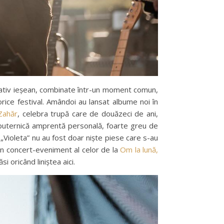
nativ ieșean, combinate într-un moment comun,
orice festival. Amândoi au lansat albume noi în
Zahăr
, celebra trupă care de douăzeci de ani,
o puternică amprentă personală, foarte greu de
 „Violeta” nu au fost doar niște piese care s-au
 un concert-eveniment al celor de la
Om la lună,
i oricând liniștea aici.